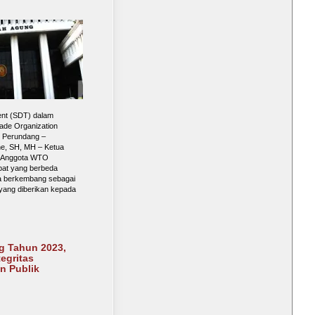
ment (SDT) dalam
rade Organization
 Perundang –
ne, SH, MH – Ketua
a Anggota WTO
pat yang berbeda
a berkembang sebagai
ang diberikan kepada
 Tahun 2023,
egritas
n Publik