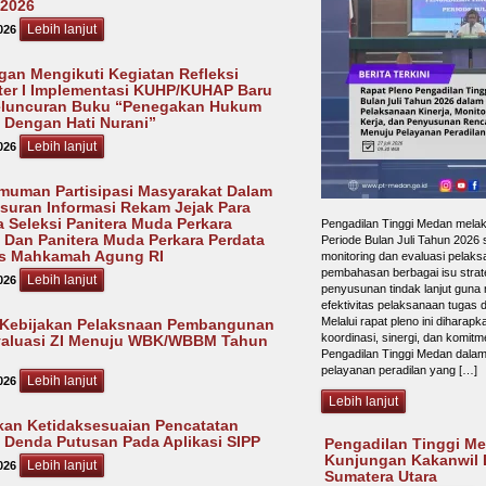
 2026
Lebih lanjut
026
an Mengikuti Kegiatan Refleksi
er I Implementasi KUHP/KUHAP Baru
eluncuran Buku “Penegakan Hukum
 Dengan Hati Nurani”
Lebih lanjut
026
uman Partisipasi Masyarakat Dalam
suran Informasi Rekam Jejak Para
a Seleksi Panitera Muda Perkara
Pengadilan Tinggi Medan mela
 Dan Panitera Muda Perkara Perdata
Periode Bulan Juli Tahun 2026
s Mahkamah Agung RI
monitoring dan evaluasi pelaks
pembahasan berbagai isu strate
Lebih lanjut
026
penyusunan tindak lanjut guna
efektivitas pelaksanaan tugas d
Melalui rapat pleno ini diharap
 Kebijakan Pelaksnaan Pembangunan
koordinasi, sinergi, dan komitm
valuasi ZI Menuju WBK/WBBM Tahun
Pengadilan Tinggi Medan dala
pelayanan peradilan yang […]
Lebih lanjut
026
Lebih lanjut
kan Ketidaksesuaian Pencatatan
 Denda Putusan Pada Aplikasi SIPP
Pengadilan Tinggi M
Kunjungan Kakanwil 
Lebih lanjut
026
Sumatera Utara