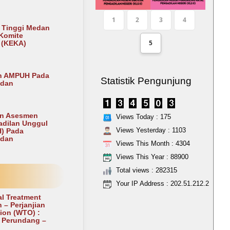
1
2
3
4
 Tinggi Medan
Komite
5
i (KEKA)
n AMPUH Pada
Statistik Pengunjung
edan
n Asesmen
Views Today : 175
gadilan Unggul
Views Yesterday : 1103
) Pada
edan
Views This Month : 4304
Views This Year : 88900
Total views : 282315
Your IP Address : 202.51.212.2
al Treatment
 – Perjanjian
ion (WTO) :
 Perundang –