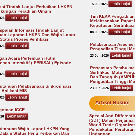
Lebih lanjut
15 Jul 2026
asi Tindak Lanjut Perbaikan LHKPN
gkungan Peradilan Umum
Tim KEKA Pengadilan
Lebih lanjut
026
Melaksanakan Rapat 
Keputusan Sertifikas
paian Informasi Tindak Lanjut
Lebih lanjut
08 Jul 2026
kan Laporan LHKPN Dan Wajib Lapor
Status Proses Verifikasi
Pelaksanaan Asesme
Lebih lanjut
026
Pengadilan Tinggi M
Lebih lanjut
23 Jun 2026
an Acara Pertemuan Rutin
ehan Interaktif ( PERISAI ) Episode
Pertemuan Pembukaa
Sertifikasi Mutu Pen
Lebih lanjut
026
Dan Tangguh (AMPUH
Pengadilan Tinggi M
itahuan Pelaksanaan Sinkronisasi
Lebih lanjut
23 Jun 2026
i Aplikasi MIS
Lebih lanjut
026
Artikel Hukum
gotaan ICCE
Special And Differenti
Lebih lanjut
026
(SDT) Dalam Perjanjian
World Trade Organizat
itahuan Wajib Lapor LHKPN Yang
Pendekatan Peraturan
Dalam Status Perlu Perbaikan Dan
Undangan