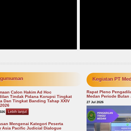
ngumuman
Kegiatan PT Me
Rapat Pleno Pengadil
maan Calon Hakim Ad Hoc
Medan Periode Bulan 
ilan Tindak Pidana Korupsi Tingkat
a Dan Tingkat Banding Tahap XXIV
27 Jul 2026
 2026
Lebih lanjut
026
asan Mengenai Kategori Peserta
 Asia Pacific Judicial Dialogue