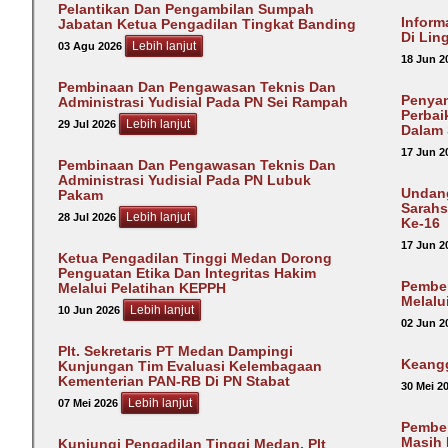
Pelantikan Dan Pengambilan Sumpah
Inform
Jabatan Ketua Pengadilan Tingkat Banding
Di Lin
Lebih lanjut
03 Agu 2026
18 Jun 2
Pembinaan Dan Pengawasan Teknis Dan
Penyam
Administrasi Yudisial Pada PN Sei Rampah
Perbai
Lebih lanjut
29 Jul 2026
Dalam 
17 Jun 2
Pembinaan Dan Pengawasan Teknis Dan
Administrasi Yudisial Pada PN Lubuk
Undang
Pakam
Sarahs
Lebih lanjut
28 Jul 2026
Ke-16
17 Jun 2
Ketua Pengadilan Tinggi Medan Dorong
Penguatan Etika Dan Integritas Hakim
Pember
Melalui Pelatihan KEPPH
Melalu
Lebih lanjut
10 Jun 2026
02 Jun 2
Plt. Sekretaris PT Medan Dampingi
Keang
Kunjungan Tim Evaluasi Kelembagaan
Kementerian PAN-RB Di PN Stabat
30 Mei 2
Lebih lanjut
07 Mei 2026
Pember
Masih 
Kunjungi Pengadilan Tinggi Medan, Plt