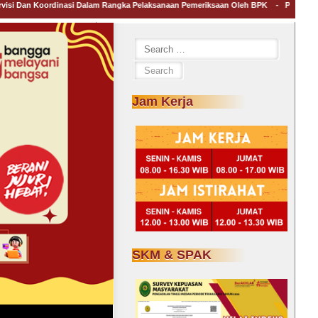
n Koordinasi Dalam Rangka Pelaksanaan Pemeriksaan Oleh BPK
-
Penghormatan Dan
Search
for:
Jam Kerja
SKM & SPAK