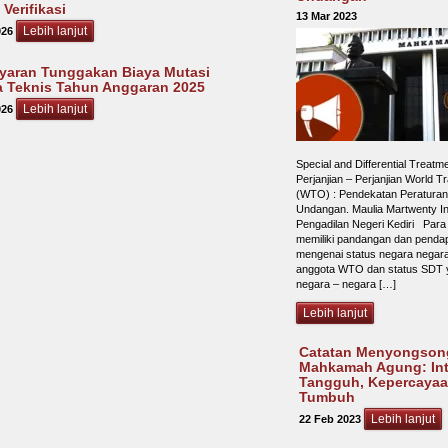
Verifikasi
13 Mar 2023
Lebih lanjut
026
aran Tunggakan Biaya Mutasi
 Teknis Tahun Anggaran 2025
Lebih lanjut
026
Special and Differential Treat
Perjanjian – Perjanjian World T
(WTO) : Pendekatan Peraturan
Undangan. Maulia Martwenty I
Pengadilan Negeri Kediri Par
memiliki pandangan dan penda
mengenai status negara negar
anggota WTO dan status SDT y
negara – negara […]
Lebih lanjut
Catatan Menyongsong
Mahkamah Agung: Int
Tangguh, Kepercayaa
Tumbuh
Lebih lanjut
22 Feb 2023