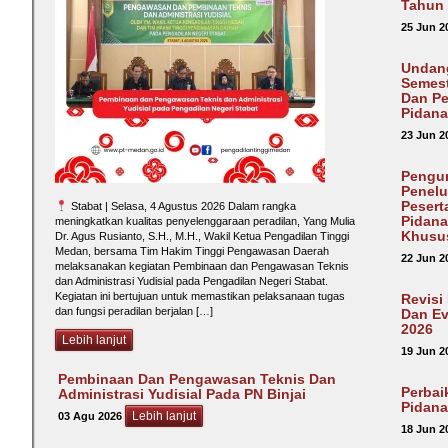
Tahun
25 Jun 2
Undang
Semest
Dan P
Pidana
23 Jun 2
Pengum
Penelu
Pesert
Stabat | Selasa, 4 Agustus 2026 Dalam rangka
Pidana
meningkatkan kualitas penyelenggaraan peradilan, Yang Mulia
Khusu
Dr. Agus Rusianto, S.H., M.H., Wakil Ketua Pengadilan Tinggi
Medan, bersama Tim Hakim Tinggi Pengawasan Daerah
22 Jun 2
melaksanakan kegiatan Pembinaan dan Pengawasan Teknis
dan Administrasi Yudisial pada Pengadilan Negeri Stabat.
Kegiatan ini bertujuan untuk memastikan pelaksanaan tugas
Revisi
dan fungsi peradilan berjalan […]
Dan E
2026
Lebih lanjut
19 Jun 2
Pembinaan Dan Pengawasan Teknis Dan
Perbai
Administrasi Yudisial Pada PN Binjai
Pidana
Lebih lanjut
03 Agu 2026
18 Jun 2