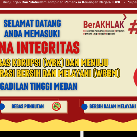
gan Dan Silaturahmi Pimpinan Pemeriksa Keuangan Negara I BPK
-
Supervisi Da