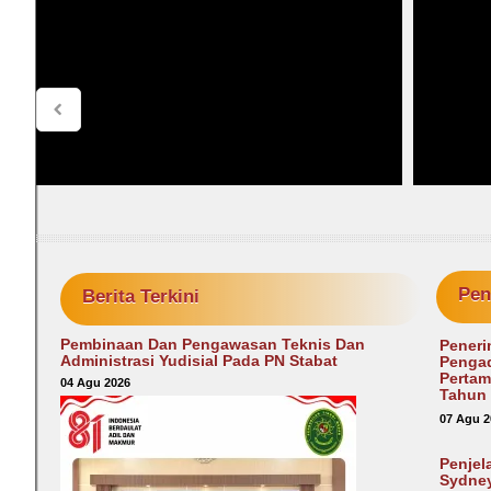
Pe
Berita Terkini
Pembinaan Dan Pengawasan Teknis Dan
Peneri
Administrasi Yudisial Pada PN Stabat
Pengad
Pertam
04 Agu 2026
Tahun
07 Agu 2
Penjel
Sydney