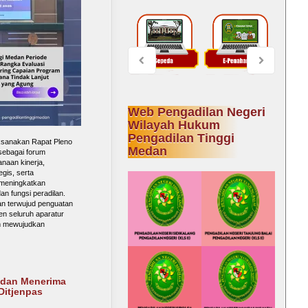
Web Pengadilan Negeri
Wilayah Hukum
Pengadilan Tinggi
ksanakan Rapat Pleno
Medan
 sebagai forum
anaan kinerja,
gis, serta
 meningkatkan
an fungsi peradilan.
kan terwujud penguatan
en seluruh aparatur
m mewujudkan
edan Menerima
Ditjenpas