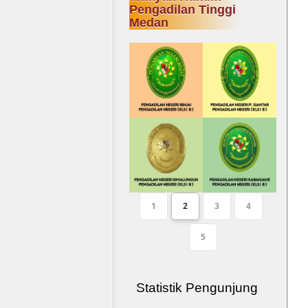
Pengadilan Tinggi
Medan
1
2
3
4
5
Statistik Pengunjung