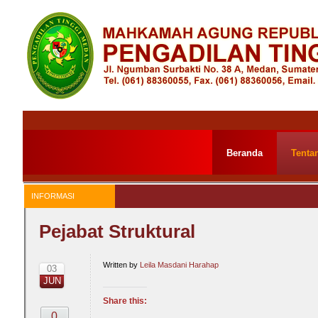
Beranda
Tenta
INFORMASI
Pejabat Struktural
Written by
Leila Masdani Harahap
03
JUN
Share this:
0