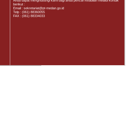
Anda dapat menghubungi kami bagi anda pencari keadilan melalui kontak
berikut :
Email : sekretariat@pt-medan.go.id
Telp : (061) 88360055
FAX : (061) 88334033