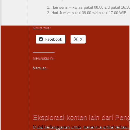
1. Hari senin – kamis pukul 08.00 s/d pukul 16.
2. Hari Jum’at pukul 08.00 s/d pukul 17.00 WIB
Share this:
Facebook
X
Menyukai ini:
Memuat...
Eksplorasi konten lain dari Pen
Mulai berlangganan untuk menerima artikel terbaru 