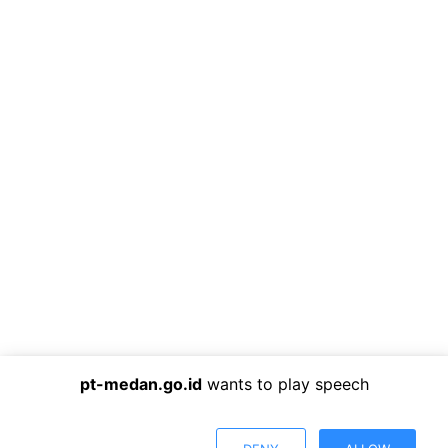
pt-medan.go.id
wants to play speech