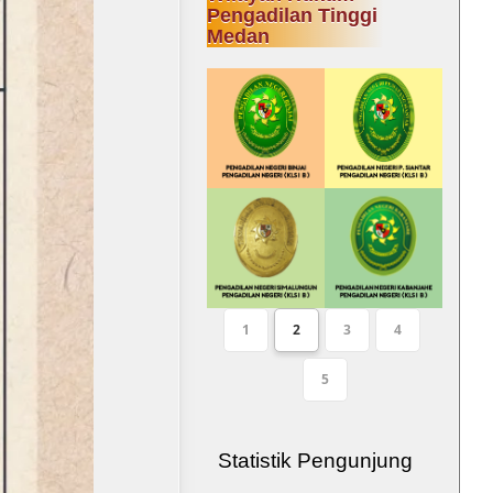
Pengadilan Tinggi
Medan
1
2
3
4
5
Statistik Pengunjung