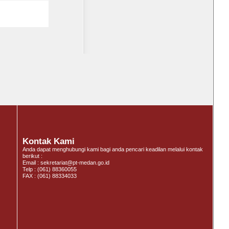
Subscribe
Kontak Kami
Anda dapat menghubungi kami bagi anda pencari keadilan melalui kontak
berikut :
Email : sekretariat@pt-medan.go.id
Telp : (061) 88360055
FAX : (061) 88334033