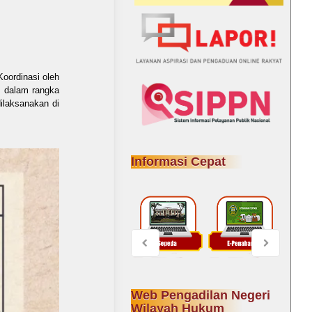
Koordinasi oleh
 dalam rangka
ilaksanakan di
Informasi Cepat
Web Pengadilan Negeri
Wilayah Hukum