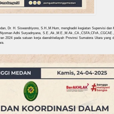
dan, Dr. H. Siswandriyono, S.H.,M.Hum, menghadiri kegiatan Supervisi dan 
 Nyoman Adhi Suryadnyana, S.E.,Ak.,M.E.,M.Ak.,CA.,CSFA,CFrA.,CGCAE.,
n 2024 pada satuan kerja daerah/wilayah Provinsi Sumatera Utara yang d
ra.