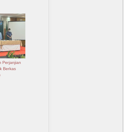
n Perjanjian
ik Berkas
)