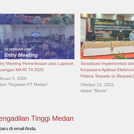
try Meeting Pemeriksaan atas Laporan
Sosialisasi Implementasi da
uangan MA RI TA 2025
Kerjasama Aplikasi Elektron
Pidana Terpadu (e-Berpadu
bruari 5, 2026
lam "Kegiatan PT Medan"
Oktober 21, 2022
dalam "Berita"
Pengadilan Tinggi Medan
baru di email Anda.