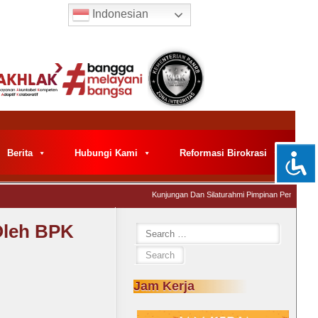
Indonesian
Berita
Hubungi Kami
Reformasi Birokrasi
Kunjungan Dan Silaturahmi Pimpinan Pemeriksa Keua
Oleh BPK
Jam Kerja