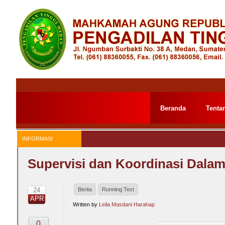
Beranda
Tenta
INFORMASI
Supervisi dan Koordinasi Dala
24
Berita
Running Text
APR
Written by
Leila Masdani Harahap
0