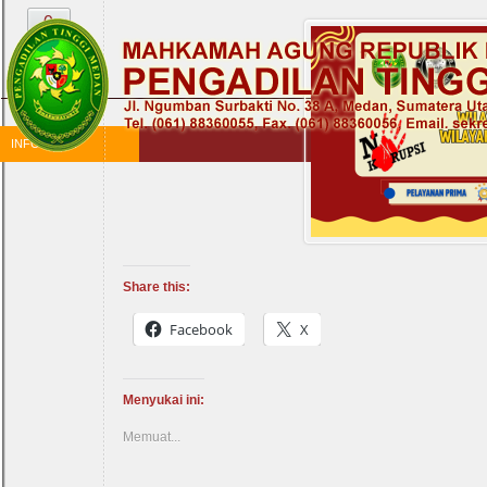
Skip
0
to
the
content
INFORMASI
Share this:
Facebook
X
Menyukai ini:
Memuat...