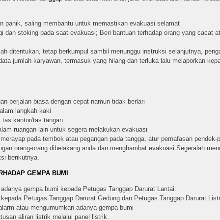
angan panik, saling membantu untuk memastikan evakuasi selamat
i dan stoking pada saat evakuasi; Beri bantuan terhadap orang yang cacat a
lah ditentukan, tetap berkumpul sambil menunggu instruksi selanjutnya, pen
ata jumlah karyawan, termasuk yang hilang dan terluka lalu melaporkan kepa
an berjalan biasa dengan cepat namun tidak berlari
alam langkah kaki
tas kantor/tas tangan
dalam ruangan lain untuk segera melakukan evakuasi
an merayap pada tembok atau pegangan pada tangga, atur pernafasan pendek-
engan orang-orang dibelakang anda dan menghambat evakuasi Segeralah menuj
si berikutnya.
ERHADAP GEMPA BUMI
n adanya gempa bumi kepada Petugas Tanggap Darurat Lantai.
 kepada Petugas Tanggap Darurat Gedung dan Petugas Tanggap Darurat Listr
 alarm atau mengumumkan adanya gempa bumi
n aliran listrik melalui panel listrik.