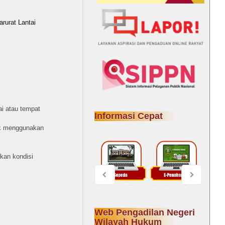
rurat Lantai
ai atau tempat
Informasi Cepat
dak menggunakan
kan kondisi
Web Pengadilan Negeri
Wilayah Hukum