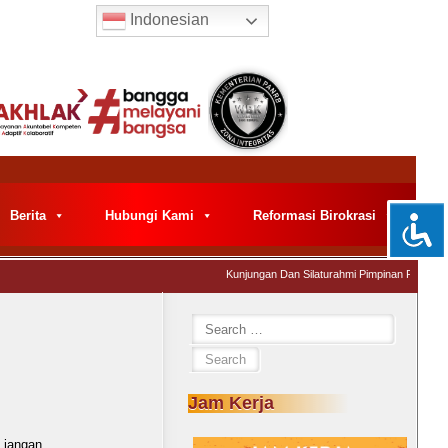
Indonesian
Berita
Hubungi Kami
Reformasi Birokrasi
Kunjungan Dan Silaturahmi Pimpinan Pemeriksa
Search
for:
Jam Kerja
, jangan