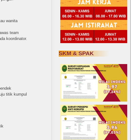
tau wanita
gawas team
da koordinator.
SKM & SPAK
pendek
u titik kumpul
ik