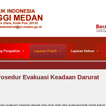
ng Pengadilan
Layanan Publik
Layanan Hukum
rosedur Evakuasi Keadaan Darurat
m evakuasi tanggap darurat atau ikuti arah jalur evakuasi/arah tanda keluar