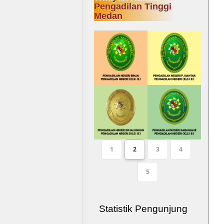
Pengadilan Tinggi
Medan
1
2
3
4
5
Statistik Pengunjung