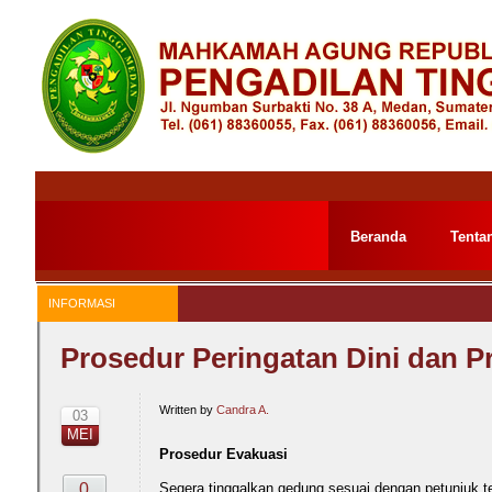
Skip
to
the
content
Beranda
Tenta
INFORMASI
Prosedur Peringatan Dini dan P
Written by
Candra A.
03
MEI
Prosedur Evakuasi
0
Segera tinggalkan gedung sesuai dengan petunjuk tea