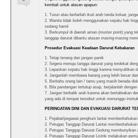
kembali untuk alasan apapun:
Turun atau berlarilah ikuti arah tanda keluar, j
Wanita tidak boleh menggunakan sepatu hak tingg
sedang hamil
Berkumpul di daerah aman (muster point) yang te
tanggap darurat dibantu atasan masing-masing mend
Prosedur Evakuasi Keadaan Darurat Kebakaran
Tetap tenang dan jangan panik
Segera menuju tangga darurat yang terdekat deng
Lepaskan sepatu hak tinggi karena menyulitkan d
Janganlah membawa barang yang lebih besar dari 
Beritahu orang lain / tamu yang masih berada di
Bila pandangan tertutup asap, berjalanlah deng
Jangan berbalik arah karena akan bertabrakan d
yang ada di tempat tersebut untuk menunggu instruk
PERINGATAN DINI DAN EVAKUASI DARURAT T
Pejabat/pegawai penghuni lantai memberitahuka
Petugas Tanggap Darurat Lantai memberitahukan
Petugas Tanggap Darurat Gedung membunyikan
Petugas Tanggap Darurat Listrik melakukan pemutusa