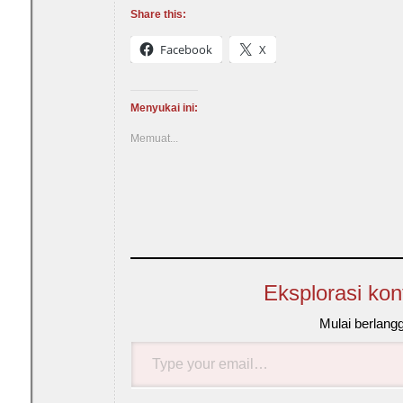
Share this:
Facebook
X
Menyukai ini:
Memuat...
Eksplorasi kon
Mulai berlang
Type
your
email…