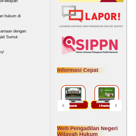
se-wilayah
an hukum di
rsamaan dengan
jati Sumut.
um/
Informasi Cepat
Web Pengadilan Negeri
Wilayah Hukum