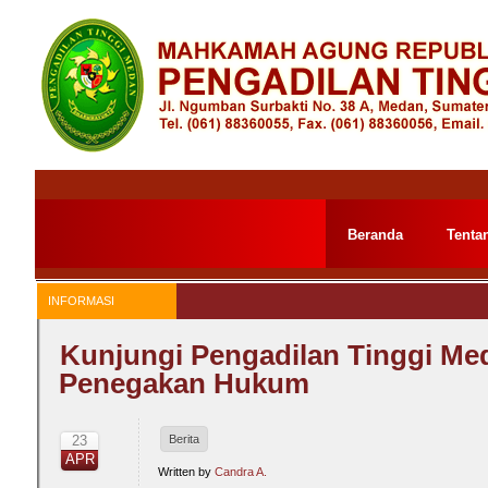
Skip
to
the
content
Beranda
Tenta
INFORMASI
Kunjungi Pengadilan Tinggi Med
Penegakan Hukum
23
Berita
APR
Written by
Candra A.