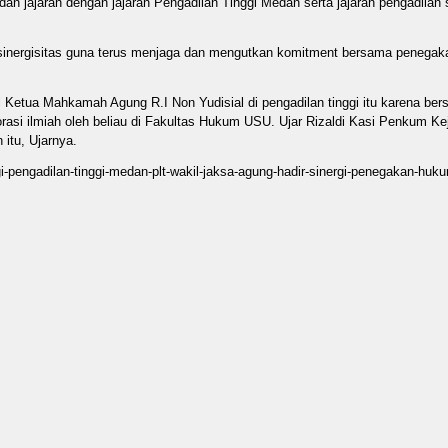
dan jajaran dengan jajaran Pengadilan Tinggi Medan serta jajaran pengadilan 
sinergisitas guna terus menjaga dan mengutkan komitment bersama penegak
Ketua Mahkamah Agung R.I Non Yudisial di pengadilan tinggi itu karena be
asi ilmiah oleh beliau di Fakultas Hukum USU. Ujar Rizaldi Kasi Penkum Ke
itu, Ujarnya.
gi-pengadilan-tinggi-medan-plt-wakil-jaksa-agung-hadir-sinergi-penegakan-huk