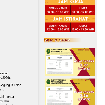
SKM & SPAK
regar,
4/2026).
h Agung R.I Non
um.
ahim antar
rgi dan