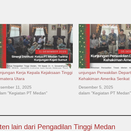
njungan Kerja Kepala Kejaksaan Tinggi
unjungan Perwakilan Depar
matera Utara
Kehakiman Amerika Serikat
sember 11, 2025
Desember 5, 2025
lam "Kegiatan PT Medan"
dalam "Kegiatan PT Medan"
ten lain dari Pengadilan Tinggi Medan