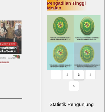
Pengadilan Tinggi
Medan
temen
1
2
3
4
5
Statistik Pengunjung