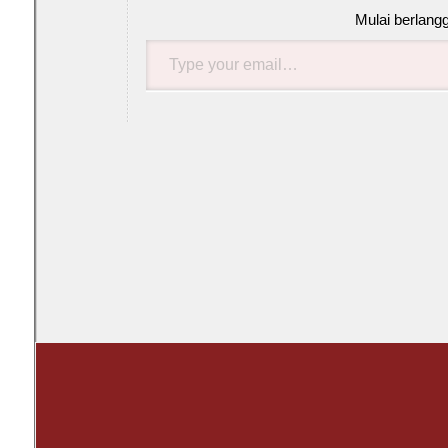
Mulai berlang
Type
your
email…