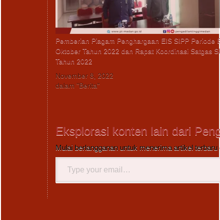
Pemberian Piagam Penghargaan EIS SIPP Periode 
Oktober Tahun 2022 dan Rapat Koordinasi Satgas S
Tahun 2022
November 8, 2022
dalam "Berita"
Eksplorasi konten lain dari Pen
Mulai berlangganan untuk menerima artikel terbaru 