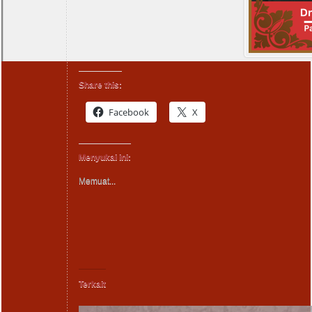
Share this:
Facebook
X
Menyukai ini:
Memuat...
Terkait