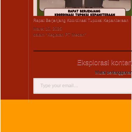
Rapat Berjenjang Koordinasi Tupoksi Kepaniteraan
Maret 10, 2025
dalam "Kegiatan PT Medan"
Eksplorasi konten
Mulai berlangganan
Type
your
email…